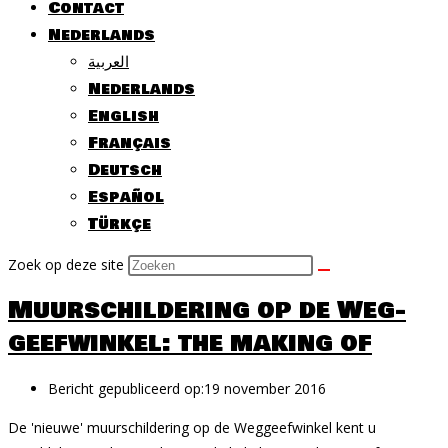
Contact
Nederlands
العربية
Nederlands
English
Français
Deutsch
Español
Türkçe
Zoek op deze site
Muur­schil­dering op de Weg­
geef­winkel: the making of
Bericht gepubliceerd op:
19 november 2016
De 'nieuwe' muur­schil­dering op de Weg­geef­winkel kent u