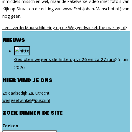
inmiddels misschien wel, maar de kakel­verse video (met foto's van
Kijk op Straat en de editing van www.Echt-Johan-Manschot.nl ) van
nog geen…
Lees verder
Muur­schil­dering op de Weg­geef­winkel: the making of
Nieuws
Gesloten wegens de hitte op vr 26 en za 27 juni
25 juni
2026
Hier vind je ons
2e daalsedijk 2a, Utrecht
weg​geef​win​kel​@puscii​.nl
Zoek binnen de site
Zoeken