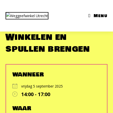
Ga
naar
Menu
inhoud
Winkelen en
spullen brengen
WANNEER
vrijdag 5 september 2025
14:00 - 17:00
Download ICS
Google Calendar
iCalendar
Office 365
Outlook Live
WAAR