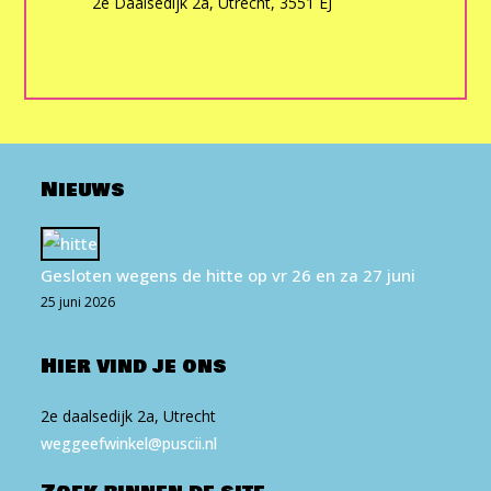
2e Daalsedijk 2a, Utrecht, 3551 EJ
Nieuws
Gesloten wegens de hitte op vr 26 en za 27 juni
25 juni 2026
Hier vind je ons
2e daalsedijk 2a, Utrecht
weg​geef​win​kel​@puscii​.nl