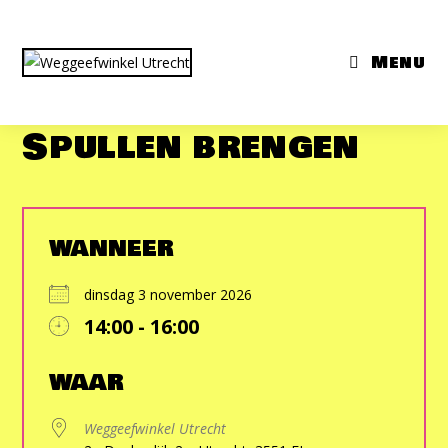
Ga
naar
Menu
inhoud
Spullen brengen
WANNEER
dinsdag 3 november 2026
14:00 - 16:00
Download ICS
Google Calendar
iCalendar
Office 365
Outlook Live
WAAR
Weggeefwinkel Utrecht