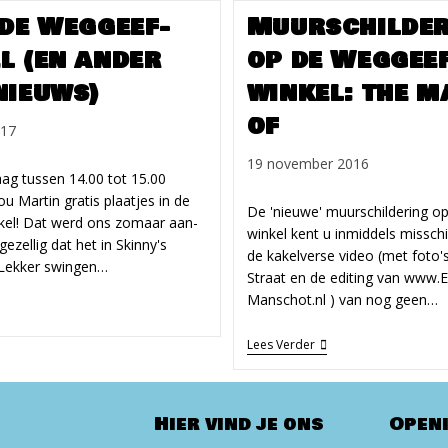
 de Weg­geef­
Muur­schil­de
el (en ander
op de Weg­gee
nieuws)
winkel: the m
of
017
Bericht
19 november 2016
aag tussen 14.00 tot 15.00
gepubliceerd
u Martin gratis plaatjes in de
op:
De 'nieuwe' muur­schil­dering o
­kel! Dat werd ons zomaar aan­
winkel kent u inmiddels missch
ezellig dat het in Skinny's
de kakel­verse video (met foto'
 Lekker swingen…
Straat en de editing van www.E
Manschot.nl ) van nog geen…
e
Muur­
Lees Verder
eg­
Schil­
ef­
Dering
n­
Op
l
De
Hier vind je ons
Open
n
Weg­
der
Geef­