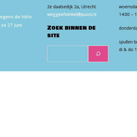
euk
Winkel:
2e daalsedijk 2a, Utrecht
woensdag
euws)
The
Making
weg​geef​win​kel​@puscii​.nl
14:00 – 
egens de hitte
Of
 za 27 juni
Zoek binnen de
donderda
site
spullen 
Zoeken
di & do 1