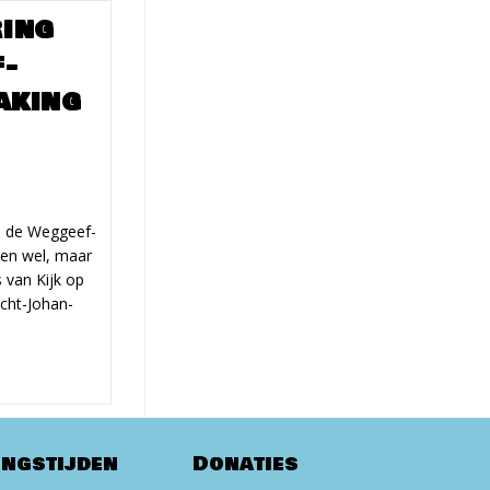
ring
f­
aking
p de Weg­geef­
ien wel, maar
s van Kijk op
cht-Johan-
ingstijden
Donaties