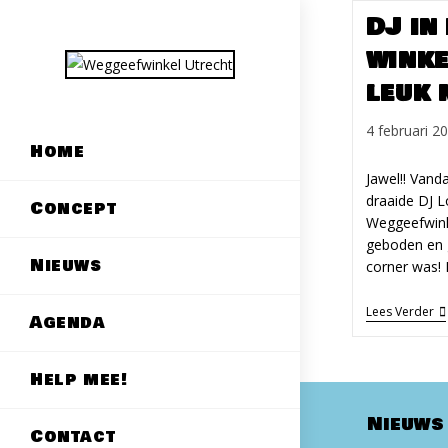
Ga
DJ in
naar
win­k
inhoud
leuk 
Bericht
4 februari 2
Home
gepubliceerd
op:
Jawel!! Vand
draaide DJ Lo
Concept
Weg­geef­win
geboden en g
Nieuws
corner was!
DJ
Lees Verder
Agenda
In
D
W
Ge
Help mee!
Wi
Ke
Nieuws
(e
Contact
An