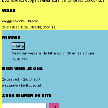
Download ICS
Google Calendar
iCalendar
Office 365
Outlook Live
Waar
Weggeefwinkel Utrecht
2e Daalsedijk 2a, Utrecht, 3551 EJ
Nieuws
Gesloten wegens de hitte op vr 26 en za 27 juni
25 juni 2026
Hier vind je ons
2e daalsedijk 2a, Utrecht
weg​geef​win​kel​@puscii​.nl
Zoek binnen de site
Zoeken