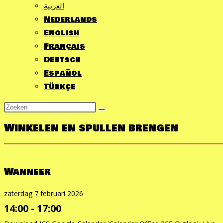
vouwen
العربية
of
Nederlands
samen
English
te
Français
vouwen
Deutsch
Español
Türkçe
Zoek
op
Winkelen en spullen brengen
deze
site
Wanneer
zaterdag 7 februari 2026
14:00 - 17:00