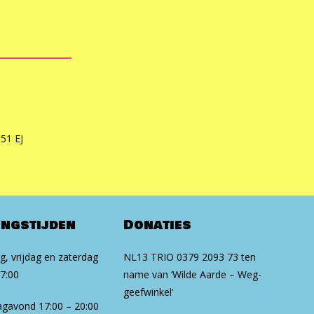
551 EJ
ingstijden
Donaties
, vrijdag en zaterdag
NL13 TRIO 0379 2093 73 ten
17:00
na­me van ‘Wilde Aarde – Weg­
geef­win­kel’
gavond 17:00 – 20:00