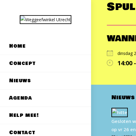
Spul
Ga
naar
inhoud
WANN
Home
dinsdag
14:00 
Concept
Downloa
G
Nieuws
Nieuws
Agenda
Help mee!
Gesloten w
op vr 26 en
Contact