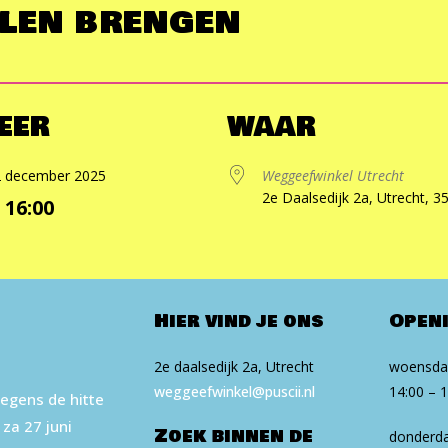
len brengen
EER
WAAR
 2 december 2025
Weggeefwinkel Utrecht
2e Daalsedijk 2a, Utrecht, 3
- 16:00
d ICS
oogle Calendar
iCalendar
Office 365
Outlook Live
Hier vind je ons
Open
2e daalsedijk 2a, Utrecht
woensdag
weg​geef​win​kel​@puscii​.nl
14:00 – 
egens de hitte
 za 27 juni
Zoek binnen de
donderda