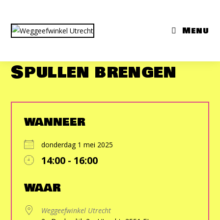
Ga
naar
Menu
inhoud
Spullen brengen
WANNEER
donderdag 1 mei 2025
14:00 - 16:00
Download ICS
Google Calendar
iCalendar
Office 365
Outlook Live
WAAR
Weggeefwinkel Utrecht