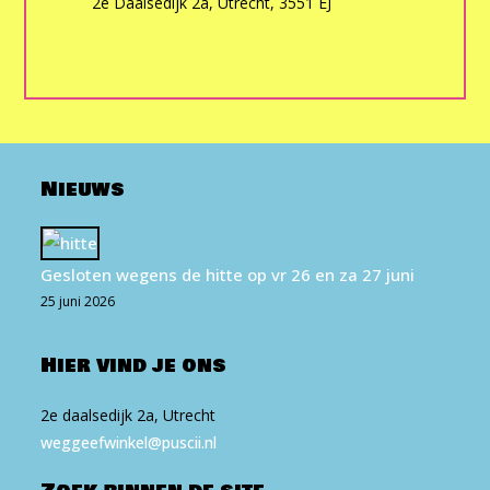
2e Daalsedijk 2a, Utrecht, 3551 EJ
Nieuws
Gesloten wegens de hitte op vr 26 en za 27 juni
25 juni 2026
Hier vind je ons
2e daalsedijk 2a, Utrecht
weg​geef​win​kel​@puscii​.nl